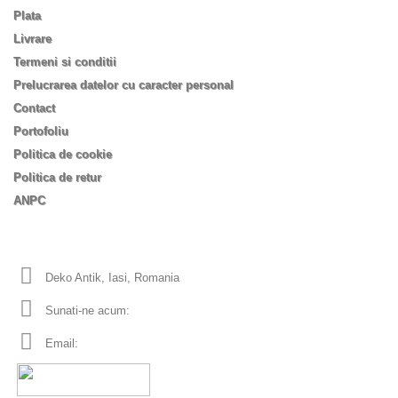
Plata
Livrare
Termeni si conditii
Prelucrarea datelor cu caracter personal
Contact
Portofoliu
Politica de cookie
Politica de retur
ANPC
Informatii despre magazin
Deko Antik, Iasi, Romania
Sunati-ne acum:
0753 555 170
Email:
office
dekoantik.ro