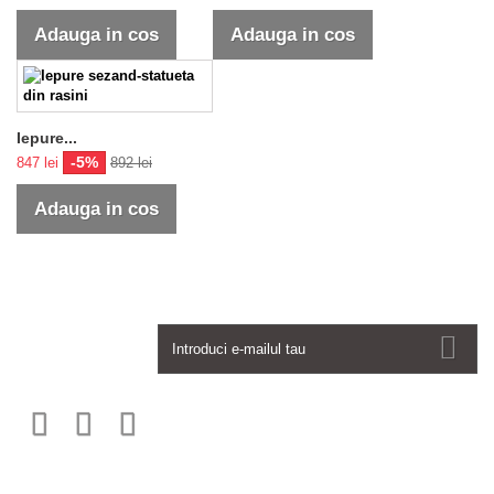
Adauga in cos
Adauga in cos
Iepure...
-5%
847 lei
892 lei
Adauga in cos
Newsletter
Informatii