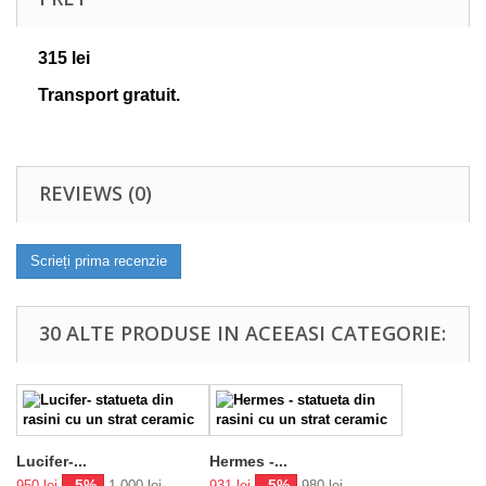
315 lei
Transport gratuit.
REVIEWS (0)
Scrieți prima recenzie
30 ALTE PRODUSE IN ACEEASI CATEGORIE:
Lucifer-...
Hermes -...
-5%
-5%
950 lei
1 000 lei
931 lei
980 lei