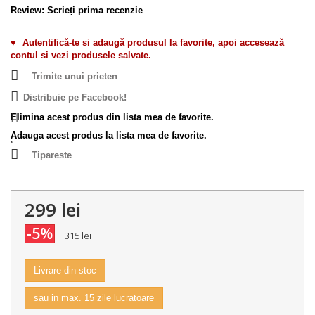
Review:
Scrieți prima recenzie
♥
Autentifică-te si adaugă produsul la favorite, apoi accesează
contul si vezi produsele salvate.
Trimite unui prieten
Distribuie pe Facebook!
Elimina acest produs din lista mea de favorite.
Adauga acest produs la lista mea de favorite.
Tipareste
299 lei
-5%
315 lei
Livrare din stoc
sau in max. 15 zile lucratoare