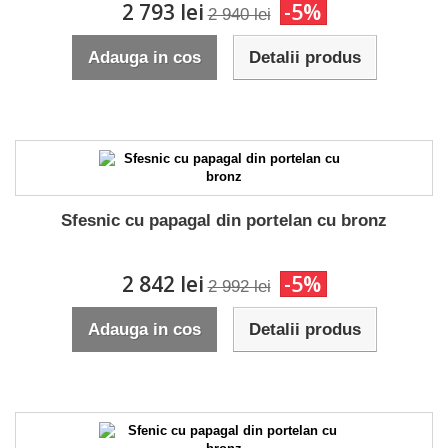
2 793 lei
-5%
2 940 lei
Adauga in cos
Detalii produs
Sfesnic cu papagal din portelan cu bronz
2 842 lei
-5%
2 992 lei
Adauga in cos
Detalii produs