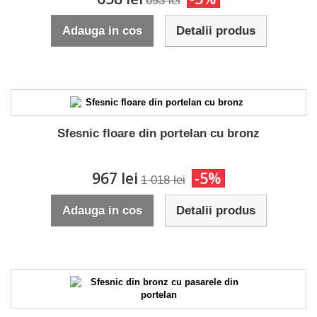
693 lei
Adauga in cos
Detalii produs
Sfesnic floare din portelan cu bronz
967 lei
-5%
1 018 lei
Adauga in cos
Detalii produs