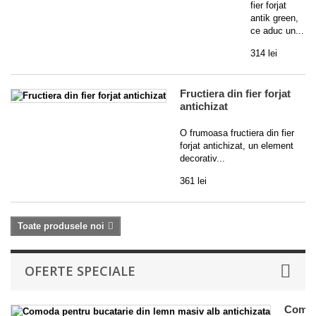
fier forjat
antik green,
ce aduc un...
314 lei
Fructiera din fier forjat
antichizat
O frumoasa fructiera din fier
forjat antichizat, un element
decorativ...
361 lei
Toate produsele noi
OFERTE SPECIALE
Como