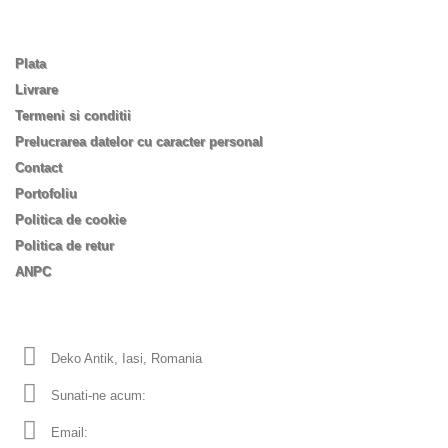
Informatii
Plata
Livrare
Termeni si conditii
Prelucrarea datelor cu caracter personal
Contact
Portofoliu
Politica de cookie
Politica de retur
ANPC
Informatii despre magazin
Deko Antik, Iasi, Romania
Sunati-ne acum:
0753 555 170
Email:
office
dekoantik.ro