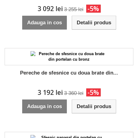
3 092 lei
-5%
3 255 lei
Adauga in cos
Detalii produs
Pereche de sfesnice cu doua brate din...
3 192 lei
-5%
3 360 lei
Adauga in cos
Detalii produs