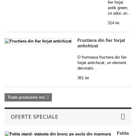
fier forjat
antik green,
ce aduc un...
314 lei
Fructiera din fier forjat
antichizat
O frumoasa fructiera din fier
forjat antichizat, un element
decorativ...
361 lei
Toate produsele noi
OFERTE SPECIALE
Fetita