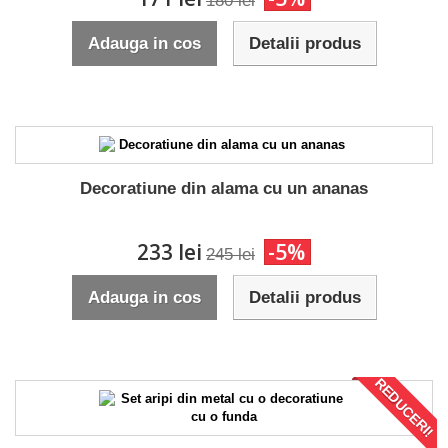
180 lei
Adauga in cos
Detalii produs
Decoratiune din alama cu un ananas
233 lei
-5%
245 lei
Adauga in cos
Detalii produs
REDUCERI!