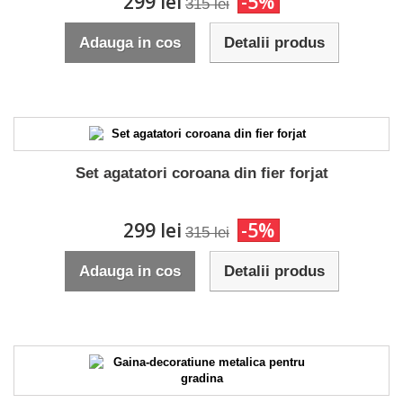
299 lei
-5%
315 lei
Adauga in cos
Detalii produs
Set agatatori coroana din fier forjat
299 lei
-5%
315 lei
Adauga in cos
Detalii produs