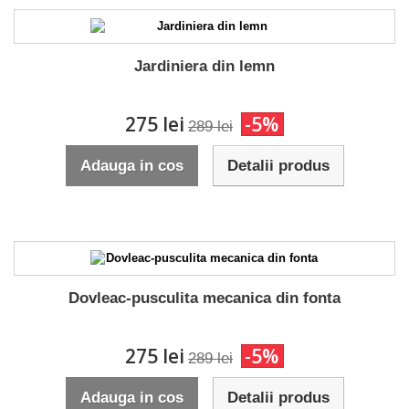
Jardiniera din lemn
275 lei
-5%
289 lei
Adauga in cos
Detalii produs
Dovleac-pusculita mecanica din fonta
275 lei
-5%
289 lei
Adauga in cos
Detalii produs