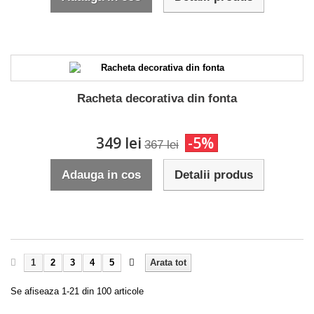
Racheta decorativa din fonta
349 lei
-5%
367 lei
Adauga in cos
Detalii produs
1
2
3
4
5
Arata tot
Se afiseaza 1-21 din 100 articole