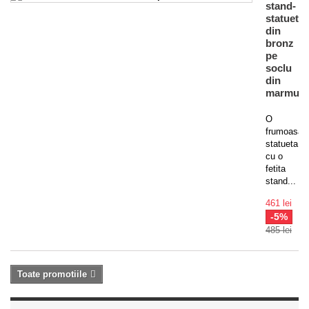
stand-
statueta
din
bronz
pe
soclu
din
marmura
O
frumoasa
statueta
cu o
fetita
stand...
461 lei
-5%
485 lei
Toate promotiile