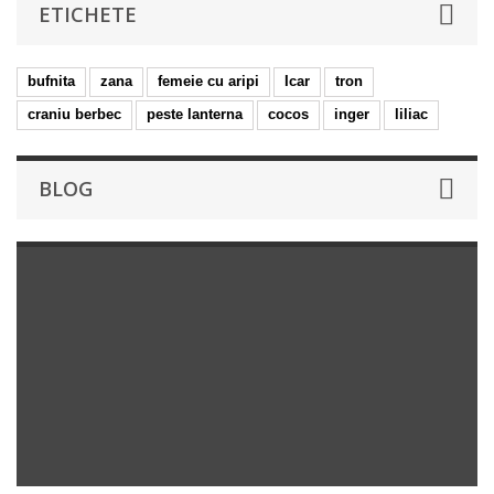
ETICHETE
bufnita
zana
femeie cu aripi
Icar
tron
craniu berbec
peste lanterna
cocos
inger
liliac
BLOG