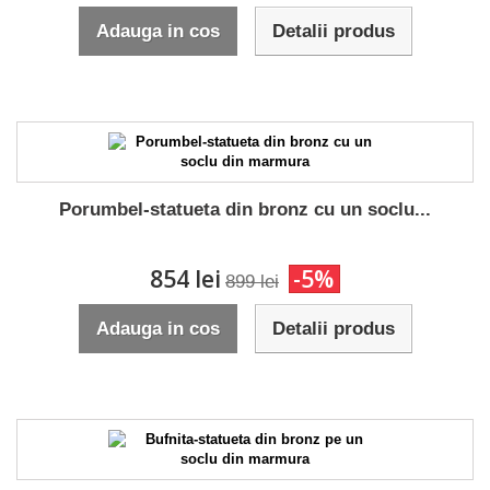
Adauga in cos
Detalii produs
Porumbel-statueta din bronz cu un soclu...
854 lei
-5%
899 lei
Adauga in cos
Detalii produs