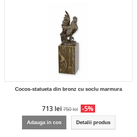
Cocos-statueta din bronz cu soclu marmura
713 lei
-5%
750 lei
Adauga in cos
Detalii produs