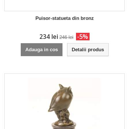
Puisor-statueta din bronz
234 lei
-5%
246 lei
Adauga in cos
Detalii produs