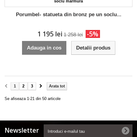
Porumbel- statueta din bronz pe un soclu...
1 195 lei
-5%
1 258 lei
Adauga in cos
Detalii produs
1
2
3
Arata tot
Se afiseaza 1-21 din 50 articole
Newsletter