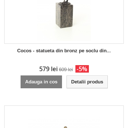
Cocos - statueta din bronz pe soclu din...
579 lei
-5%
609 lei
Adauga in cos
Detalii produs