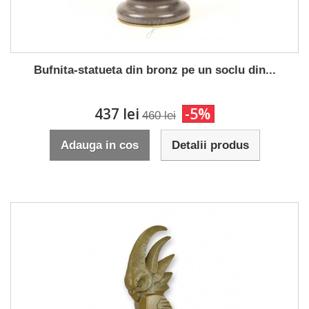
Bufnita-statueta din bronz pe un soclu din...
437 lei
-5%
460 lei
Adauga in cos
Detalii produs