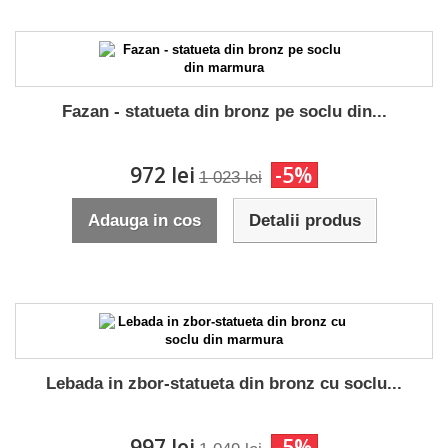
Fazan - statueta din bronz pe soclu din...
972 lei
-5%
1 023 lei
Adauga in cos
Detalii produs
Lebada in zbor-statueta din bronz cu soclu...
997 lei
-5%