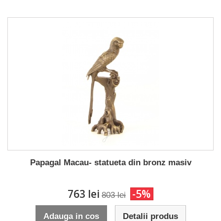
Papagal Macau- statueta din bronz masiv
763 lei
-5%
803 lei
Adauga in cos
Detalii produs