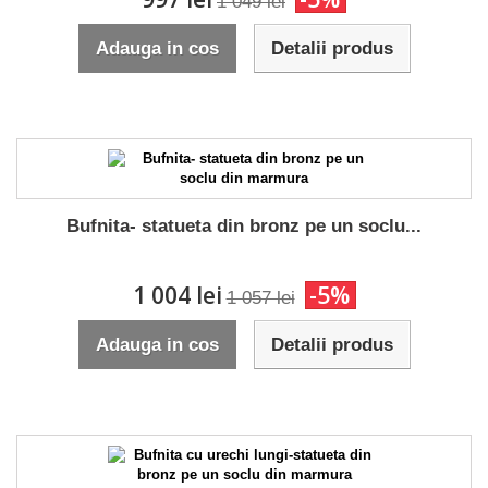
1 049 lei
Adauga in cos
Detalii produs
Bufnita- statueta din bronz pe un soclu...
1 004 lei
-5%
1 057 lei
Adauga in cos
Detalii produs