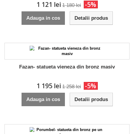
1 121 lei
-5%
1 180 lei
Adauga in cos
Detalii produs
Fazan- statueta vieneza din bronz masiv
1 195 lei
-5%
1 258 lei
Adauga in cos
Detalii produs