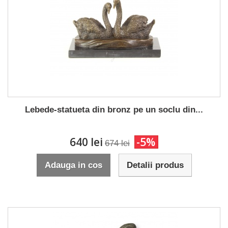
Lebede-statueta din bronz pe un soclu din...
640 lei
-5%
674 lei
Adauga in cos
Detalii produs