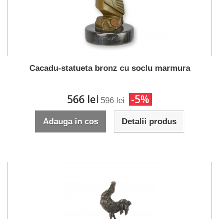
Cacadu-statueta bronz cu soclu marmura
566 lei
-5%
596 lei
Adauga in cos
Detalii produs