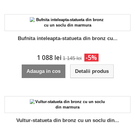
Bufnita inteleapta-statueta din bronz cu...
1 088 lei
-5%
1 145 lei
Adauga in cos
Detalii produs
Vultur-statueta din bronz cu un soclu din...