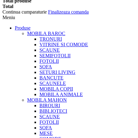
Total produse
Total
Continua cumparaturie
Finalizeaza comanda
Meniu
Produse
MOBILA BAROC
TRONURI
VITRINE SI COMODE
SCAUNE
SEMIFOTOLII
FOTOLII
SOFA
SETURI LIVING
BANCUTE
SCAUNELE
MOBILA COPII
MOBILA ANIMALE
MOBILA MAHON
BIROURI
BIBLIOTECI
SCAUNE
FOTOLII
SOFA
MESE