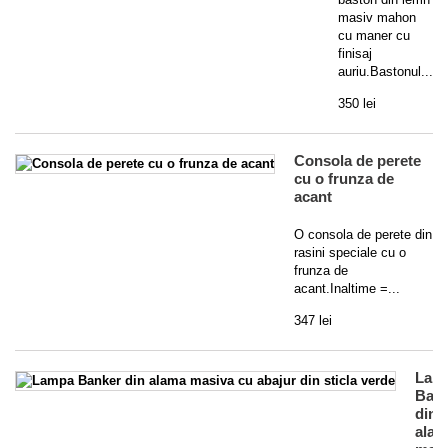
masiv mahon
cu maner cu
finisaj
auriu.Bastonul...
350 lei
Consola de perete
cu o frunza de
acant
O consola de perete din
rasini speciale cu o
frunza de
acant.Inaltime =...
347 lei
Lam
Ban
din
alam