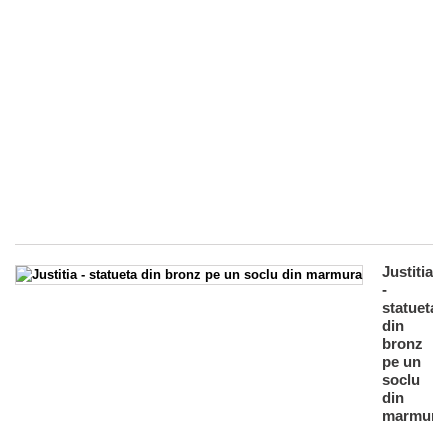
di
le
ma
cu
un
ma
ca
de
el
di
al
35
Justitia
-
statueta
din
bronz
pe un
soclu
din
marmura