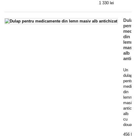
1 330 lei
Dulap
pentr
medi
din
lemn
masiv
alb
antich
Un
dulap
pentru
medic
din
lemn
masiv
antichi
alb
cu
doua...
456 lei