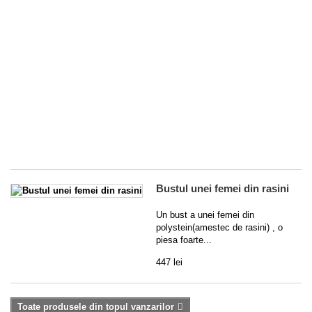
og
ba
di
cri
cu
o
ra
au
cu
mu
de
3 
Bustul unei femei din rasini
Un bust a unei femei din
polystein(amestec de rasini) , o
piesa foarte...
447 lei
Toate produsele din topul vanzarilor