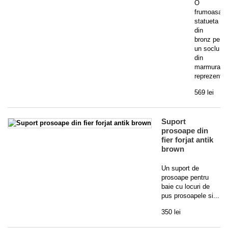
O
frumoasa
statueta
din
bronz pe
un soclu
din
marmura,
reprezentan
569 lei
Suport
prosoape din
fier forjat antik
brown
Un suport de
prosoape pentru
baie cu locuri de
pus prosoapele si...
350 lei