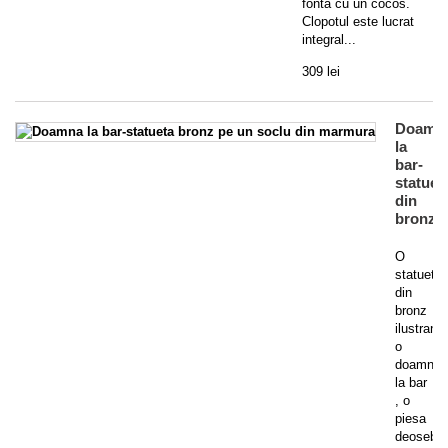
fonta cu un cocos.
Clopotul este lucrat
integral...
309 lei
Doamn
la
bar-
statuet
din
bronz
O
statueta
din
bronz
ilustrand
o
doamna
la bar
, o
piesa
deosebit