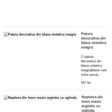
sc
si
la
4 
Patura
decorativa din
blana sintetica
neagra
O patura
decorativa din
blana sintetica
neagra(blana care
imita nurca),...
567 lei
Noptiera din
lemn masiv
argintiu cu
oglinda