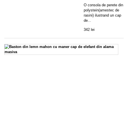
O consola de perete din
polystein(amestec de
rasini) ilustrand un cap
de...
342 lei
B
di
l
m
c
m
c
d
el
di
a
m
U
fr
ba