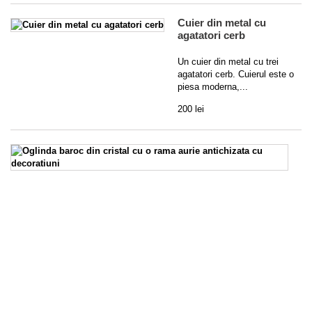
Cuier din metal cu
agatatori cerb
Un cuier din metal cu trei
agatatori cerb. Cuierul este o
piesa moderna,...
200 lei
O
b
di
cr
c
o
r
au
an
c
de
O