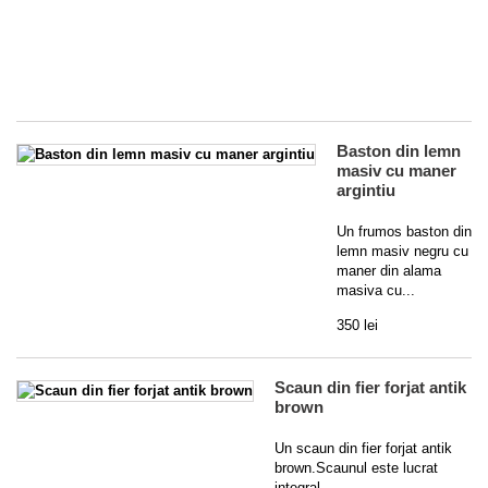
di
fie
for
60
Baston din lemn
masiv cu maner
argintiu
Un frumos baston din
lemn masiv negru cu
maner din alama
masiva cu...
350 lei
Scaun din fier forjat antik
brown
Un scaun din fier forjat antik
brown.Scaunul este lucrat
integral...