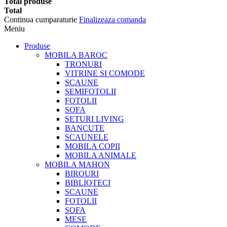
Total produse
Total
Continua cumparaturie
Finalizeaza comanda
Meniu
Produse
MOBILA BAROC
TRONURI
VITRINE SI COMODE
SCAUNE
SEMIFOTOLII
FOTOLII
SOFA
SETURI LIVING
BANCUTE
SCAUNELE
MOBILA COPII
MOBILA ANIMALE
MOBILA MAHON
BIROURI
BIBLIOTECI
SCAUNE
FOTOLII
SOFA
MESE