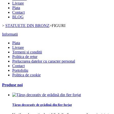
Livrare
Plata
Contact
BLOG
>
STATUETE DIN BRONZ
>
FIGURI
Informatii
Plata
Livrare
Termeni si conditii
Politica de retur
Prelucrarea datelor cu caracter personal
Contact
Portofoliu
Politica de cookie
Produse noi
Țăruș decorativ de grădină din fier forjat