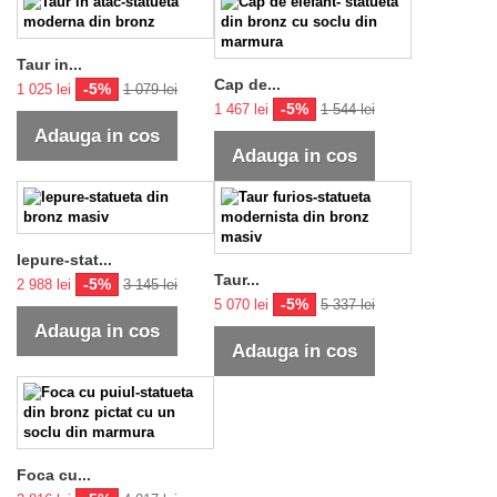
Taur in...
Cap de...
-5%
1 025 lei
1 079 lei
-5%
1 467 lei
1 544 lei
Adauga in cos
Adauga in cos
Iepure-stat...
Taur...
-5%
2 988 lei
3 145 lei
-5%
5 070 lei
5 337 lei
Adauga in cos
Adauga in cos
Foca cu...