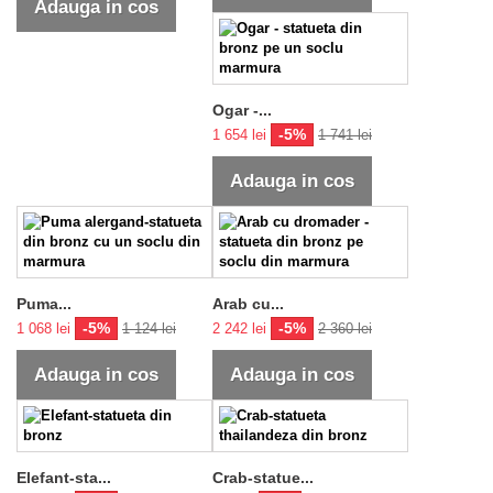
Adauga in cos
Ogar -...
-5%
1 654 lei
1 741 lei
Adauga in cos
Puma...
Arab cu...
-5%
-5%
1 068 lei
1 124 lei
2 242 lei
2 360 lei
Adauga in cos
Adauga in cos
Elefant-sta...
Crab-statue...