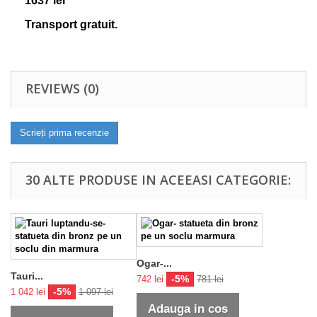
1637 lei
Transport gratuit.
REVIEWS (0)
Scrieți prima recenzie
30 ALTE PRODUSE IN ACEEASI CATEGORIE:
Ogar-...
Tauri...
-5%
742 lei
781 lei
-5%
1 042 lei
1 097 lei
Adauga in cos