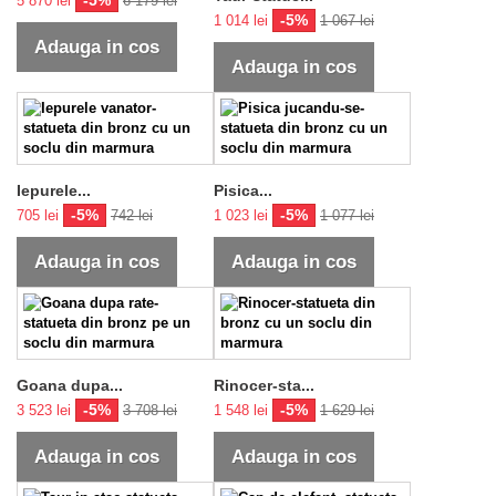
-5%
5 870 lei
6 179 lei
-5%
1 014 lei
1 067 lei
Adauga in cos
Adauga in cos
Iepurele...
Pisica...
-5%
-5%
705 lei
742 lei
1 023 lei
1 077 lei
Adauga in cos
Adauga in cos
Goana dupa...
Rinocer-sta...
-5%
-5%
3 523 lei
3 708 lei
1 548 lei
1 629 lei
Adauga in cos
Adauga in cos