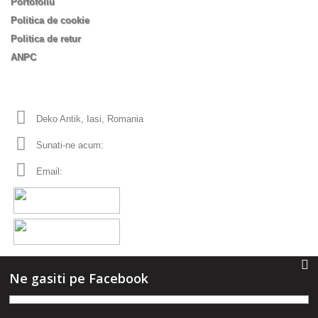
Portofoliu
Politica de cookie
Politica de retur
ANPC
Informatii despre magazin
Deko Antik, Iasi, Romania
Sunati-ne acum:
0753 555 170
Email:
office
dekoantik.ro
Ne gasiti pe Facebook