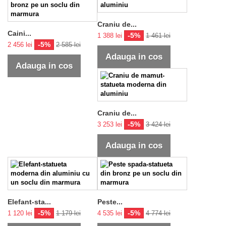
Craniu de...
Caini...
-5%
1 388 lei
1 461 lei
-5%
2 456 lei
2 585 lei
Adauga in cos
Adauga in cos
Craniu de...
-5%
3 253 lei
3 424 lei
Adauga in cos
Elefant-sta...
Peste...
-5%
-5%
1 120 lei
1 179 lei
4 535 lei
4 774 lei