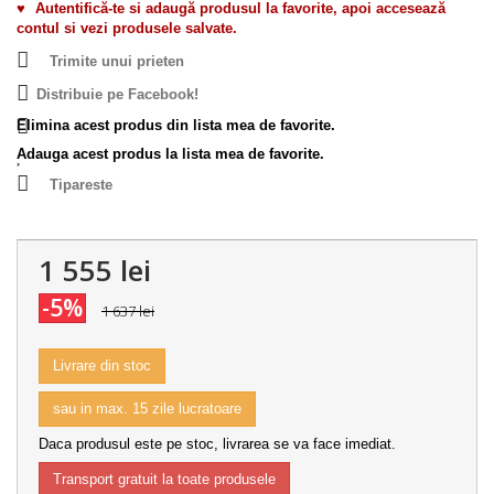
♥
Autentifică-te si adaugă produsul la favorite, apoi accesează
contul si vezi produsele salvate.
Trimite unui prieten
Distribuie pe Facebook!
Elimina acest produs din lista mea de favorite.
Adauga acest produs la lista mea de favorite.
Tipareste
1 555 lei
-5%
1 637 lei
Livrare din stoc
sau in max. 15 zile lucratoare
Daca produsul este pe stoc, livrarea se va face imediat.
Transport gratuit la toate produsele