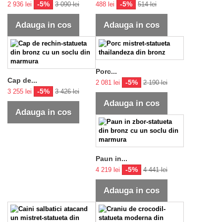
-5%
-5%
2 936 lei
3 090 lei
488 lei
514 lei
Adauga in cos
Adauga in cos
Porc...
Cap de...
-5%
2 081 lei
2 190 lei
-5%
3 255 lei
3 426 lei
Adauga in cos
Adauga in cos
Paun in...
-5%
4 219 lei
4 441 lei
Adauga in cos