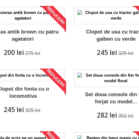
REDUCERI!
as antik brown cu patru
Clopot de usa cu trac
agatatori
galben cu verde
200 lei
245 lei
275 lei
325 lei
REDUCERI!
lopot din fonta cu o
Set doua console din 
locomotiva
forjat cu model...
245 lei
325 lei
282 lei
352 lei