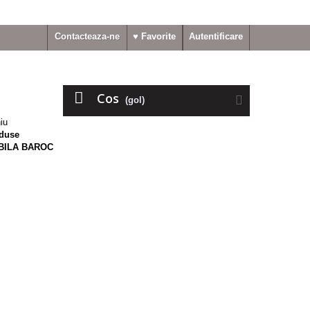
Contacteaza-ne
♥ Favorite
Autentificare
Cos
(gol)
iu
duse
BILA BAROC