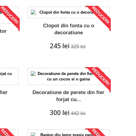
REDUCERI!
REDUCERI!
Clopot din fonta cu o
tor
decoratiune
245 lei
325 lei
REDUCERI!
fier
Decoratiune de perete din fier
forjat cu...
300 lei
442 lei