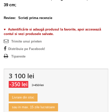
39 cm;
Review:
Scrieți prima recenzie
♥
Autentifică-te si adaugă produsul la favorite, apoi accesează
contul si vezi produsele salvate.
Trimite unui prieten
Distribuie pe Facebook!
Tipareste
3 100 lei
-350 lei
3 450 lei
Livrare din stoc
sau in max. 15 zile lucratoare