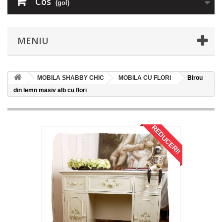
Cos
(gol)
MENIU
MOBILA SHABBY CHIC
MOBILA CU FLORI
Birou
din lemn masiv alb cu flori
REDUCERI!