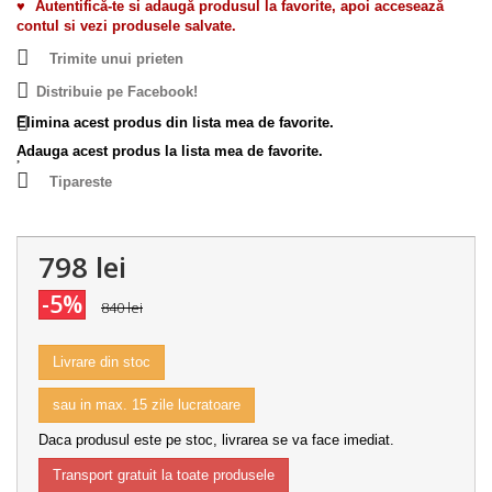
♥
Autentifică-te si adaugă produsul la favorite, apoi accesează
contul si vezi produsele salvate.
Trimite unui prieten
Distribuie pe Facebook!
Elimina acest produs din lista mea de favorite.
Adauga acest produs la lista mea de favorite.
Tipareste
798 lei
-5%
840 lei
Livrare din stoc
sau in max. 15 zile lucratoare
Daca produsul este pe stoc, livrarea se va face imediat.
Transport gratuit la toate produsele