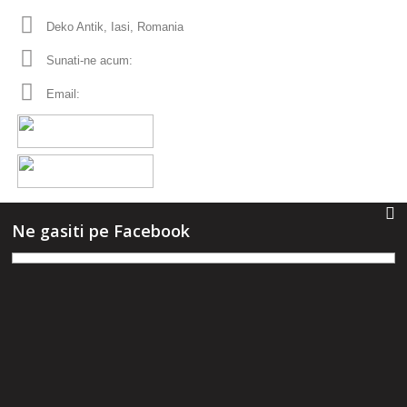
Deko Antik, Iasi, Romania
Sunati-ne acum:
0753 555 170
Email:
office
dekoantik.ro
Ne gasiti pe Facebook